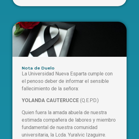
Nota de Duelo
La Universidad Nueva Esparta cumple con
el penoso deber de informar el sensible
fallecimiento de la señora:
YOLANDA CAUTERUCCE
(Q.E.P.D.)
Quien fuera la amada abuela de nuestra
estimada compañera de labores y miembro
fundamental de nuestra comunidad
universitaria, la Lcda. Yuralvic Izaguirre.