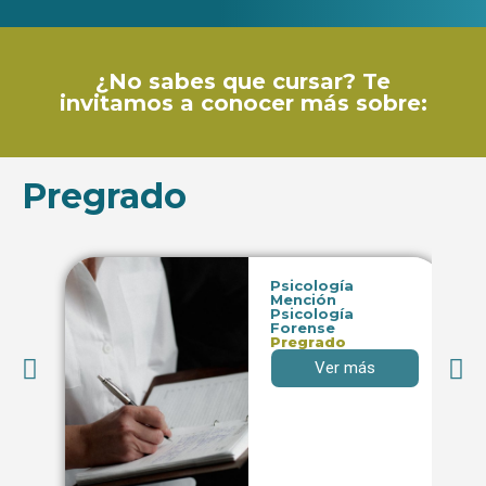
¿No sabes que cursar? Te
invitamos a conocer más sobre:
Pregrado
Psicología
Mención
Psicología
Forense
Pregrado
Ver más